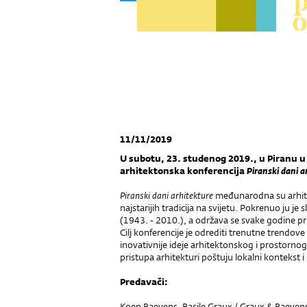
11/11/2019
U subotu, 23. studenog 2019., u Piranu u
arhitektonska konferencija
Piranski dani a
Piranski dani arhitekture
međunarodna su arhite
najstarijih tradicija na svijetu. Pokrenuo ju je 
(1943. - 2010.), a održava se svake godine p
Cilj konferencije je odrediti trenutne trendove 
inovativnije ideje arhitektonskog i prostorno
pristupa arhitekturi poštuju lokalni kontekst 
Predavači:
Koen Baeyens, Basile Graux / Graux & Baeyens 