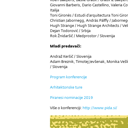
Giovanni Barberis, Dario Castellino, Valeria C
Italija
Toni Gironès / Estudi d'arquitectura Toni Giro
Christian Jabornegg, András Pálffy / Jabornegg
Hugh Strange / Hugh Strange Architects / Veli
Dejan Todorović / Srbija
Rok Žnidaršič / Medprostor / Slovenija
Mladi predavači:
Andraž Keršič / Slovenija
Adam Breznik, Timotej Jevšenak, Monika Vešl
/ Slovenija
Program konferencije
Arhitektonske ture
Piranesi nominacije 2019
Više o konferenciji:
http://www.pida.si/