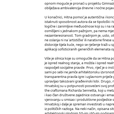
opnom moguće je pronaći u projektu Gimnazije
obilježava ambivalencija dnevne i noćne pojav
U konačnici, Hitna pomoć je autentična i konce
istaknuti sposobnost autora da se tipološki i
logične i zanimljive međuodnose koji su i na razi
osmišljeni s jednakom pažnjom, pa nema mjes
nezainteresiranost. Tom gradnjom je, usto, ot
ne oslanja ni na ‘artističke’ ili narativne fine
distorzije tijela kuće, nego se rješenje traži u
aplikaciji sofisticiranih generičkih elemenata 
Više je silnica koje su omogućile da se Hitna 
je ispred realnog stanja, a možda i ispred re
raspodjeli socijalne pravde. Prvo, riječ je o inst
sami po sebi ne jamče arhitektonsku izvrsnost,
transparentna pravila igre i uglavnom priječ
upravljao takozvani građevinski lobi. Drugo, n
Hrvatskoj su u potpunosti posvećeni svoj profe
the crafts­mana Richarda Sennetta, koji u metaf
i kao član društvene zajednice ostvaruje i ema
vjerovanju u smisao i produktivne posljedice s
Hrvatskoj i dalje je spreman investirati u napr
iz političkih razloga. Na neki način, opisana s
arhitektonski plodnim 50-im i 60-im godinama