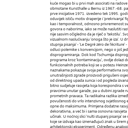
kuće mogao bi u prvi mah asocirati na radove
obmotane Kunsthalle u Bernu iz 1967.-68. pa
prve inicijative 1971. izvedeno tek 1995. god
oduvijek ističu motiv draperije i ‘prekrivanja’ 
kao i temporalnost, odnosno privremenost s
govora o naborima, iako se može naslutiti ras
nije sasvim očigledno da je riječ o ‘tekstilu’. Svo
vizu­alnom naslućivanju ‘onoga što je iza’. U dne
stupnja pisanja’ - ‘Le Degré zéro de l’écriture’ 
odluci polemike s konvencijom, nego o još jednoj
disprogramiranja. Dok kod Tschumija dispro
programa kroz ‘kontaminaciju’, ovdje dolazi d
funkcionalnih potreba koji se u potezu Heinzel
naznakama pokazuje svoja performativna svo
unutrašnjosti zgrade proizvodi prigušeni osjeć
od direktnog upada sunca i od pogleda izvana. 
bitno sudjeluje rasvjeta koja korespondira s 
pravcima unutar garaže, pa u dubini zgrade nast
prometnih pravaca. Ta radikalna razlika izmeđ
povučenosti do vrlo intenzivnog svjetlosnog e
opne do maksimuma. Primjena dodatne rasvjete
dekorativna, a već bi i sama osnovna rasvjeta 
učinak. U noćnoj slici ‘nulti stupanj pisanja’ 
koje se izdvaja kao iznenađujući znak u širem
arhitektonski eksperiment. Određenu analogi