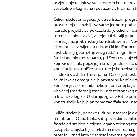
osvjetljenje u blok sa stacionarom koji je proz
vertikalno integrirana i povezana s krovnom
Čelični skelet omogućio je da se traženi prog
prostornoj dispoziciji i sa samo jednom pod
razrade projekta su pokazale da je čelična nosi
tome, vizualno ‘lakša’, a pojedini detalji popu
asociraju na jezik ruskog konstruktivizma. Nos
elementi, je razvijena u tektonički logičnom ras
apstraktnoj ‘geometriji višeg reda’, nego direk
funkcionalnim potrebama, pri čemu nastaje vi
koje se učestalo pojavljuju kroz zgradu često
koncepcija tektoničke strukture je konzekvent
i u bloku s ostalim funkcijama. Dakle, jednosta
čelični skelet omogućio je prostornu konfigurac
koncepciji više pripada nekomponiranoj logici
klasičnoj (modernoj) tradiciji arhitektonskog
tektoničke logike. U slučaju zgrade Hitne pom
konstrukciju koja je pri tome zadržala svoj int
Čelični skelet je, ponovo u duhu integracije 
membrana. Opna bloka s dispečerskim centro
fasada od staklenih stijena lagano zelenog to
razapeta vanjska bijela tekstilna membrana gu
proteže i iznad krovne terase i stvara ugodan 