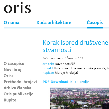
O nama
Kuća arhitekture
Časopis
Korak ispred društvene
stvarnosti
Početna stranica
/
Časopis
/
57
O časopisu
arhitekt
Davor Katušić
projekt
Ustanova hitne medicinske pomoći, Z
Novi broj
napisao
Maroje Mrduljaš
Oris+
Prethodni brojevi
PDF Download:
Klikni ovdje.
Arhiva članaka
Oris publikacije
Kupite