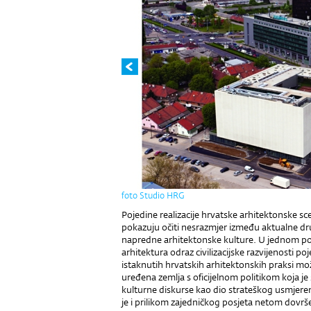
foto Studio HRG
Pojedine realizacije hrvatske arhitektonske sce
pokazuju očiti nesrazmjer između aktualne dru
napredne arhitektonske kulture. U jednom po
arhitektura odraz civilizacijske razvijenosti p
istaknutih hrvatskih arhitektonskih praksi mo
uređena zemlja s oficijelnom politikom koja je s
kulturne diskurse kao dio strateškog usmjeren
je i prilikom zajedničkog posjeta netom dovr