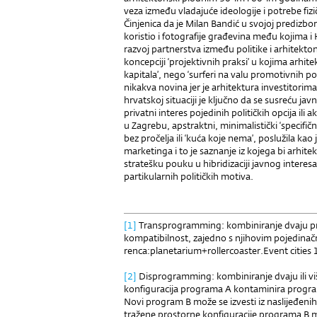
veza između vladajuće ideologije i potrebe fi
Činjenica da je Milan Bandić u svojoj predizb
koristio i fotografije građevina među kojima i
razvoj partnerstva između politike i arhitekton
koncepciji ‘projektivnih praksi’ u kojima arhitek
kapitala’, nego ‘surferi na valu promotivnih pol
nikakva novina jer je arhitektura investitorima
hrvatskoj situaciji je ključno da se susreću jav
privatni interes pojedinih političkih opcija ili
u Zagrebu, apstraktni, minimalistički ‘specifič
bez pročelja ili ‘kuća koje nema’, poslužila ka
marketinga i to je saznanje iz kojega bi arhite
stratešku pouku u hibridizaciji javnog interesa
partikularnih političkih motiva.
[1]
Transprogramming: kombiniranje dvaju pr
kompatibilnost, zajedno s njihovim pojedinač
renca:planetarium+rollercoaster.Event cities 
[2]
Disprogramming: kombiniranje dvaju ili v
konfiguracija programa A kontaminira progra
Novi program B može se izvesti iz naslijeđeni
tražene prostorne konfiguracije programa B m