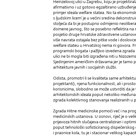
Heinzelovoj ulici u Zagrebu, koju je projekti
afirmativno i uz gotovo egzaltirano uzbuđenje z
primjer ideala welfare statea. No ta ekonomsk
s ljudskim licem’ je u većini sredina dekonstru
stoljeća da bi je postupno odmijenio neolibera
domene javnog, što se posebno reflektira na ra
posjetio druge hrvatske zdravstvene ustanove,
više navrata ostajala bez pitke vode i doslovce
welfare stateu u Hrvatskoj nema ni govora. Fr
programski bogata i pažljivo izvedena zgrada
ulici ne bi mogla biti izgrađena niti u Nizozem
Sjedinjenim američkim državama jer je tamo p
arhitekture javnih i socijalnih službi.
Odista, promotri li se kvaliteta same arhitekt
projektanti), njena funkcionalnost, ali i prost
korisnicima, slobodno se može ustvrditi da je 
arhitektonskih ideala poput nekoliko međunaro
zgrada kolektivnog stanovanja realiziranih u 
Zgrada Hitne medicinske pomoći već i na pr
medicinskih ustanova. U osnovi, riječ je o vel
prijevoza hitnih slučajeva centraliziran i opti
poput tehnološki sofisticiranog dispečerskog 
i praonice kola, tu je i stacionar velikog kapac