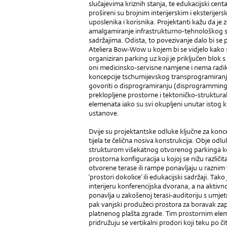
slučajevima kriznih stanja, te edukacijski cent
prošireni su brojnim interijerskim i eksterijer
uposlenika i korisnika. Projektanti kažu da je zg
amalgamiranje infrastrukturno-tehnološkog s
sadržajima. Odista, to povezivanje dalo bi se
Ateliera Bow-Wow u kojem bi se vidjelo kako s
organiziran parking uz koji je priključen blok
oni medicinsko-servisne namjene i nema radik
koncepcije tschumijevskog trans­programiran
govoriti o disprogramiranju (dis­programming
preklopljene prostorne i tektoničko-struktural
elemenata iako su svi okupljeni unutar istog 
ustanove.
Dvije su projektantske odluke ključne za kon
tijela te čelična nosiva konstrukcija. Obje od
strukturom višekatnog otvorenog parkinga koj
prostorna konfiguracija u kojoj se nižu različi
otvorene terase ili rampe ponavljaju u raznim
‘prostori dokolice’ ili edukacijski sadržaji. Ta
interijeru konferencijska dvorana, a na aktivno
ponavlja u zakošenoj terasi-auditoriju s um
pak vanjski produžeci prostora za boravak zap
platnenog plašta zgrade. Tim prostornim ele
pridružuju se vertikalni prodori koji teku po či