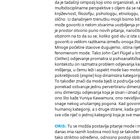
da je tadašnji simpozij koji smo organizirali, a
multidisciplinarne perspektive s ciljem da se
književnost, filozofiju, psihologiju, etnologiju
slično. U današnjem trenutku mogli bismo biti
može govoriti o nekim stvarima uozbiljenja p
je prostor otvorio puno novih pitanja, naročit
obzirom na to da su se, koliko god idu iz iste
govoriti o velikim razlikama između onoga što 
Mnoge početne stavove dugujemo, istina rijetki
fenomenom mode. Tako John Carl Flügel u knj
Clothes
) odijevanje promatra iz psihoanaliti
kontekstu on razmatra problem odijevanja ka
mišljenja, u čemu leži i aspekt mode kao mot
pokretljivosti (
engine)
koji dinamizira kategori
To također znači da moda bježi iz područja odije
ponekad ostvaruje jednu pervertiranu dimenzi
onu dimenziju odijevanja koja je izvan i iznad 
ono što kaže Yuniya Kawamura; ono nevidljivo 
snage nekog unutarnjeg pogona. Kad govori
humanoj kategoriji, a s druge strane, kada go
sve više riječ o jednoj kategoriji koja je sve 
ORIS:
Tu se možda postavlja pitanje mode i mo
danas ima raznih kodova moći koji se također m
tako striktno određeno, odnosno postoji slob