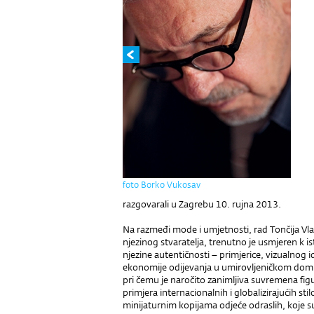
foto Borko Vukosav
razgovarali u Zagrebu 10. rujna 2013.
Na razmeđi mode i umjetnosti, rad Tončija Vladi
njezinog stvaratelja, trenutno je usmjeren k i
njezine autentičnosti – primjerice, vizualnog
ekonomije odijevanja u umirovljeničkom domu. 
pri čemu je naročito zanimljiva suvremena fig
primjera internacionalnih i globalizirajućih stil
minijaturnim kopijama odjeće odraslih, koje