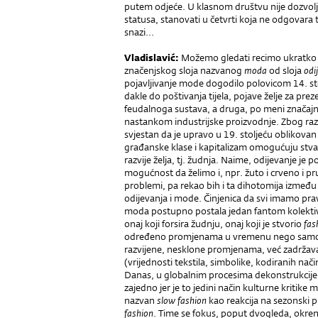
putem odjeće. U klasnom društvu nije dozvolj
statusa, stanovati u četvrti koja ne odgovara
snazi...
V
ladislavić
:
Možemo gledati recimo ukratko p
značenjskog sloja nazvanog
moda
od sloja
odi
pojavljivanje mode dogodilo polovicom 14. sto
dakle do poštivanja tijela, pojave želje za 
feudalnoga sustava, a druga, po meni značajni
nastankom industrijske proizvodnje. Zbog raz
svjestan da je upravo u 19. stoljeću oblikovan
građanske klase i kapitalizam omogućuju stvar
razvije želja, tj. žudnja. Naime, odijevanje je 
mogućnost da želimo i, npr. žuto i crveno i pr
problemi, pa rekao bih i ta dihotomija između 
odijevanja i mode. Činjenica da svi imamo pra
moda postupno postala jedan fantom kolekti
onaj koji forsira žudnju, onaj koji je stvorio
fas
određeno promjenama u vremenu nego samo u
razvijene, nesklone promjenama, već zadržavan
(vrijednosti tekstila, simbolike, kodiranih nači
Danas, u globalnim procesima dekonstrukcije,
zajedno jer je to jedini način kulturne kritike
nazvan
slow fashion
kao reakcija na sezonski p
fashion
. Time se fokus, poput dvogleda, okr