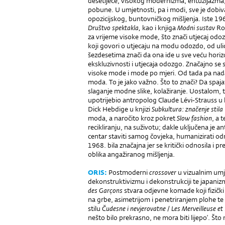
desetljeće; visokog modernizma, entuzijazma,
pobune. U umjetnosti, pa i modi, sve je dobiv
opozicijskog, buntovničkog mišljenja. Iste 19
Društvo spektakla,
kao i knjiga
Modni sustav
Ro
za vrijeme visoke mode, što znači utjecaj od
koji govori o utjecaju na modu odozdo, od uli
šezdesetima znači da ona ide u sve veću horiz
ekskluzivnosti i utjecaja odozgo. Značajno se
visoke mode i mode po mjeri. Od tada pa nadalj
moda. To je jako važno. Što to znači? Da spaja
slaganje modne slike, kolažiranje. Uostalom, 
upotrijebio antropolog Claude Lévi-Strauss u 
Dick Hebdige u knjizi
Subkultura: značenje stila
moda, a naročito kroz pokret
Slow fashion
, a 
recikliranju, na suživotu; dakle uključena je 
centar staviti samog čovjeka, humanizirati od
1968. bila značajna jer se kritički odnosila i
oblika angažiranog mišljenja.
ORIS
:
Postmoderni
crossover
u vizualnim umj
dekonstruktivizmu i dekonstrukciji te japan
des Garçons
stvara odjevne komade koji fizički
na grbe, asimetrijom i penetriranjem plohe te 
stilu
Čudesne i nevjerovatne
/
Les Merveilleuse et
nešto bilo prekrasno, ne mora biti lijepo’. Š