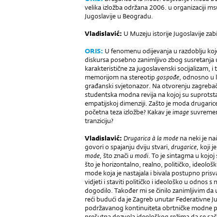
velika izložba održana 2006. u organizaciji ms
Jugoslavije u Beogradu.
Vladislavić:
U Muzeju istorije Jugoslavije zabi
ORIS:
U fenomenu odijevanja u razdoblju koje
diskursa posebno zanimljivo zbog susretanja
karakteristične za jugoslavenski socijalizam, i
memorijom na stereotip
gospođe
, odnosno u li
građanski svjetonazor. Na otvorenju zagrebač
studentska modna revija na kojoj su suprotstav
empatijskoj dimenziji. Zašto je moda drugarice
početna teza izložbe? Kakav je
image
suvremene
tranziciju?
V
ladislavić
:
Drugarica à la mode
na neki je na
govori o spajanju dviju stvari,
drugarice,
koji j
mode,
što znači
u modi
. To je sintagma u kojoj 
što je horizontalno, realno, političko, ideološ
mode koja je nastajala i bivala postupno prisva
vidjeti i staviti političko i ideološko u odnos 
dogodilo. Također mi se činilo zanimljivim d
reći budući da je Zagreb unutar Federativne Ju
podržavanog kontinuiteta obrtničke modne pro
prešutna dozvola ideološkog režima da se sač