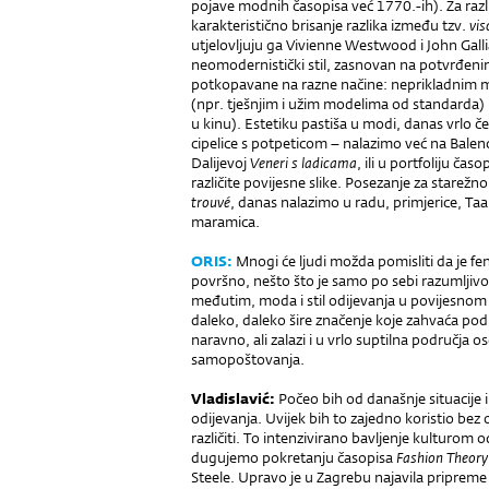
pojave modnih časopisa već 1770.-ih). Za raz
karakteristično brisanje razlika između tzv.
vis
utjelovljuju ga Vivienne Westwood i John Galli
neomodernistički stil, zasnovan na potvrđeni
potkopavane na razne načine: neprikladnim ma
(npr. tješnjim i užim modelima od standarda)
u kinu). Estetiku pastiša u modi, danas vrlo č
cipelice s potpeticom – nalazimo već na Bale
Dalijevoj
Veneri s ladicama
, ili u portfoliju časo
različite povijesne slike. Posezanje za stare
trouvé
, danas nalazimo u radu, primjerice, Taa 
maramica.
ORIS
:
Mnogi će ljudi možda pomisliti da je f
površno, nešto što je samo po sebi razumljivo,
međutim, moda i stil odijevanja u povijesnom
daleko, daleko šire značenje koje zahvaća podr
naravno, ali zalazi i u vrlo suptilna područja o
samopoštovanja.
V
ladislavić
:
Počeo bih od današnje situacij
odijevanja. Uvijek bih to zajedno koristio bez 
različiti. To intenzivirano bavljenje kulturom 
dugujemo pokretanju časopisa
Fashion Theory
Steele. Upravo je u Zagrebu najavila pripreme 