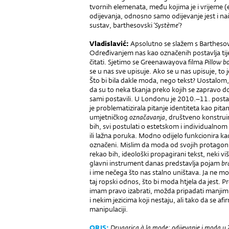
tvornih elemenata, među kojima je i vrijeme 
odijevanja, odnosno samo odijevanje jest i n
sustav, barthesovski ‘
Système
’?
V
ladislavić
:
Apsolutno se slažem s Bartheso
Određivanjem nas kao označenih postavlja ti
čitati. Sjetimo se Greenawayova filma
Pillow b
se u nas sve upisuje. Ako se u nas upisuje, to 
Što bi bila dakle moda, nego tekst? Uostalom,
da su to neka tkanja preko kojih se zapravo do
sami postavili. U Londonu je 2010.–11. posta
je problematizirala pitanje identiteta kao pita
umjetničkog
označavanja
, društveno konstrui
bih, svi postulati o estetskom i individualn
ili lažna poruka. Modno odijelo funkcionira 
označeni. Mislim da moda od svojih protagonis
rekao bih, ideološki propagirani tekst, neki v
glavni instrument danas predstavlja pojam
br
i ime nečega što nas stalno uništava. Ja ne mo
taj ropski odnos, što bi moda htjela da jest
imam pravo izabrati, možda pripadati manji
i nekim jezicima koji nestaju, ali tako da se af
manipulaciji.
ORIS
:
Drugarica à la mode: odijevanje i moda 