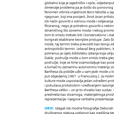
globalno koje je zajedničko i opće, odjedanpu
dimenzije problema pa je došlo do ponovnog ot
fenomen otkrića vrijednosti Boro tekstila u Ja
njegovan, koji ima povijest, život izvan prit
isti način govoriti o odnosu mode i odijevanj
fiksiranog, nego je potrebno govoriti o neki
dinamičnog što zovemo moda i nekog promican
tom bi smislu trebalo biti i konzervativno i s
korigirati etablirane teorijske pristupe. Zato
fa
mode, taj termin treba prevoditi kao
teoriju o
antropološki termin. Izdavač
Berg publishers
, 
pokrenuo je cijelu biblioteku izdanja koja ukl
Dakle, područje mode u tom smislu treba gle
područje, koje se time osamostaljuje kao pose
a tumači tu zamamnu autonomnu materiju zv
Barthesa da pobliže uđe u sam jezik mode u kn
put objavljenoj 1967. u Francuskoj ). Ja misli
kulture mode uspostavlja jedan određeni prot
i pokušava protokolom i sređivanjem razumjeti
Barthesa veliko – on je to shvatio kao sustav
.
predmeta kao stvarnoga, materijalnoga proizv
reprezentacije i njegove verbalne prezentacije
ORIS
:
Izlagali ste modne fotografije Deborah T
društvenog statusa uzdignut kao središnja tem