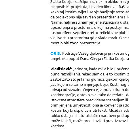
Zlatko Kopljar sa željom za nekim oblikom svij
njegovih K- projekata, tj. video filmova. Baš
kako taj kostim svijetli. Moje bavljenje retro-
da projekt
ono
nije završen prezentiranjem slik
Naime, haljine su namijenjene staricama u sta
upozorenja u prostorima u kojima postoji mrak
raspoređene svijetleće retro-reflektivne ploh
vidljivost u prostorima gdje vlada mrak. One nis
moralo biti zbog prezentacije.
ORIS
:
Područje Vašeg djelovanja je i kostimog
umjetnika poput Dana Okyija i Zlatka Kopljara
V
ladislavić
:
Jednom, kada mi je bilo upućeno p
puno razmišljanja rekao sam da je to kostim iz
Zašto? Zato što je tamo glumica tijekom cijelo
pao
kojem se samo mijenjaju boje. Kostimograf
odvaja od vizualne činjenice, zapravo dramatu
kostimografije, gotovo sve, tako da redatelj 
istovrsne atmosfere predviđene scenarijem ili
primijenjena umjetnost, ona je konvencija i do
kostim koji bi uspio uvrnuti tekst. Možda ned
toliko ustaljeni naturalistički i narativni pris
može izbjeći, može predstavljati pravi izazo
kostima.