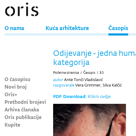
O nama
Kuća arhitekture
Časopis
Odijevanje - jedna hu
kategorija
Početna stranica
/
Časopis
/
83
O časopisu
autor
Ante Tonči Vladislavić
razgovarale
Vera Grimmer, Silva Kalčić
Novi broj
Oris+
PDF Download:
Klikni ovdje.
Prethodni brojevi
Arhiva članaka
Oris publikacije
Kupite