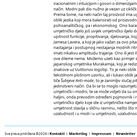
iracionalnim i intuicijom i govori o dimenzij
način. Modni pak dio nužno je vezan uz cikli
Prema tome, na neki način taj proizvod ima u
oblik jezika koji mora balansirati od proizvo
psihoanalitičkog, pa i ekonomskog. Ono barat
umjetničko djelo još uvijek umjetničko djelo do
upitnost funkcije, propitivanja, djelovanja, k
Jamesa Lavera, a koji je jako važan za ovo pitan
nastajanja i postupnog nestajanja modnih rit
imati nikakvu amplitudu trajanja. Ono ili jest 
ove dileme nema. Možemo uzeti kao primjer su
japanskog umjetnika Murakamija, koji je rediz
znakove uz Vuittonov logotip. To je neki oblik 
tekstilnom plošnom uzorku, ali i lukavi oblik j
tiče
Šutejeve Anti-mode
, to je zanimljiv slučaj
jedinstveni način. Da bi se to moglo razumjeti,
umjetnički i modni, te se može vidjeti da su on
haljini, onda prevodim određeni pojmovnik i r
umjetničko djelo koje ide iz umjetničke namjer
umjetnost stavlja u sličnu ravninu, nešto št
uzaludnost i u modi i u umjetnosti, uzaludnos
Sva prava pridržana ©2026 |
Kontakti
|
Marketing
|
Impressum
|
Newsletter