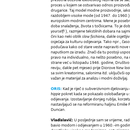
proces u kojem se ostvarivao odnos proizvođ
drugarice. Taj model modne proizvodnje, iako
razdobljem visoke mode (od 1947. do 1960.),
europskim modnim centrima. Mene je posebno
doba snalaženja, života s točkicama. To je dob
yourself!
), razmjene tekstilnih dobara na sajm
čini kao neki oblik
slow fashion
a, dakle osjetlji
osjećaja za kulturu odijevanja. Tako npr., čas
podučava kako od stare veste napraviti nove v
naputkom za izradu. Znači da tu postoji uspost
pravo na individualno, na nešto posebno, na
strane već u listopadu 1946. godine, Društvo
reviju, dakle pet mjeseci prije Diorove
New lo
sa svim kreatorima, salonima itd. uključivši op
važan je materijal za analizu i modni doživljaj.
ORIS
:
Kad je riječ o subverzivnom djelovanju
hippie
pokret kada se pokazalo oslobađanje u 
odijevanja. Izostavljanje donjeg rublja, korzeta
nastavljajući se na reformiranu haljinu Emilie 
Duncan.
V
ladislavić
:
U posljednje sam se vrijeme, rade
bavio modom i odijevanjem u 1960.-im godinama