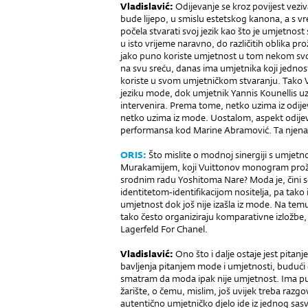
V
ladislavić
:
Odijevanje se kroz povijest vezi
bude lijepo, u smislu estetskog kanona, a s v
počela stvarati svoj jezik kao što je umjetnost s
u isto vrijeme naravno, do različitih oblika pr
jako puno koriste umjetnost u tom nekom svo
na svu sreću, danas ima umjetnika koji jednost
koriste u svom umjetničkom stvaranju. Tako Va
jeziku mode, dok umjetnik Yannis Kounellis 
intervenira. Prema tome, netko uzima iz odijevan
netko uzima iz mode. Uostalom, aspekt odijeva
performansa kod Marine Abramović. Ta njena 
ORIS
:
Što mislite o modnoj sinergiji s umjetn
Murakamijem, koji Vuittonov monogram pro
srodnim radu Yoshitoma Nare? Moda je, čini 
identitetom-identifikacijom nositelja, pa tako 
umjetnost dok još nije izašla iz mode. Na tem
tako često organiziraju komparativne izložbe, p
Lagerfeld For Chanel.
V
ladislavić:
Ono što i dalje ostaje jest pitanj
bavljenja pitanjem mode i umjetnosti, budući
smatram da moda ipak nije umjetnost. Ima pun
žarište, o čemu, mislim, još uvijek treba razgov
autentično umjetničko djelo ide iz jednog sa