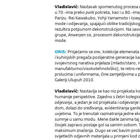
V
ladislavić
:
Nastavak spomenutog procesa os
u 70.-ima preko
punk
pokreta, kao i u 80.-i
Parizu. Rei Kawakubo, Yohji Yamamoto i Issey
mode i odijevanja, spajajući oblike tradicijsko
rezultira potpunom dekonstrukcijom. Na sasv
grupe,
Anwerpen six
, procesom dekonstrukcij
mode.
ORIS
:
Prisjećamo se
ono
, kolekcije elemenata
i kuhinjskih pregača poslijeratne generacije k
svojevrsnog narativa prijelaza (mlado/staro,
manufakturno/visokotehnološko), te retro-refle
prslucima i uniformama, čine zamjetljivima u 
Galeriji Ulupuh 2010.
Vladislavić:
Nastavlja se kao niz projekata ko
humanije perspektive. Zajedno s četiri koleg
odijevanja
, a jedan je od projekata i odijevanj
dom, dolazi do sređivanja, evidentiranja gard
uvjetima. To je trenutak razmatranja jedne e
sumnje u samu modu. Mene dakle zanima taj 
čovjek zapravo postaje gol sa samim sobom. To 
maksimum značenja. Dugo se već bavim probl
svijetlećih odjevnih materijala u primjeni ko