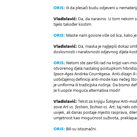
ORIS
:
Ili da plesači budu odjeveni u nematerija
Vladislavić
:
Da, da naravno. U tom nekom smi
tijelo također kostim.
ORIS
:
Maske nam govore više od lica, kako je
V
ladislavić
:
Da, maska je najljepši dokaz sim
doslovnosti i narativnosti odjevnog dijela kos
ORIS
:
Netom ste završili rad na knjizi van-m
otvorenog djela nastalog postupkom hibridiza
Space-Agea
Andréa Courrègesa. Anti-dizajn ili 
uobičajenoj definiciji anti-mode kao nečeg š
je uniforma ili tradicijska nošnja. Da bismo de
Je li uopće moguća alternativa modi?
V
ladislavić
:
Tekst za knjigu
Šutejeva Anti-mo
zove
Art vs. fashion, fashion vs. Art
; taj neki o
uvijek, ali danas postaje mjesto rasprava, dile
umjetnost kao mogućnost suživota, preklapanja 
ORIS
:
Bili su istoznačni.