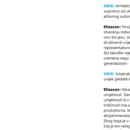
ORIS:
Arhitekt
suprotno od ukl
aktivnog sudion
Eliasson:
Povi
stvaranju indiv
ono što jesu. A
društvenih vrij
reprezentativnu
što također nij
vremena nego ra
generaliziram.
ORIS:
Smatrate 
uvijek gledate
Eliasson:
Nika
umjetnost. Dana
umjetnosti ili 
kritičnost ima 
produktivna. Na
eksperimenata 
Zbog toga je u 
koji je dio već