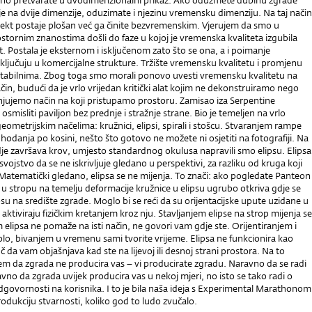
no pretvarate u dvodimenzionalni prikaz. Ako oduzmete dubinu zgrade
je na dvije dimenzije, oduzimate i njezinu vremensku dimenziju. Na taj način
ekt postaje plošan već ga činite bezvremenskim. Vjerujem da smo u
rostornim znanostima došli do faze u kojoj je vremenska kvaliteta izgubila
t. Postala je eksternom i isključenom zato što se ona, a i poimanje
ljučuju u komercijalne strukture. Tržište vremensku kvalitetu i promjenu
itabilnima. Zbog toga smo morali ponovo uvesti vremensku kvalitetu na
in, budući da je vrlo vrijedan kritički alat kojim ne dekonstruiramo nego
jujemo način na koji pristupamo prostoru. Zamisao iza Serpentine
e osmisliti paviljon bez prednje i stražnje strane. Bio je temeljen na vrlo
ometrijskim načelima: kružnici, elipsi, spirali i stošcu. Stvaranjem rampe
 hodanja po kosini, nešto što gotovo ne možete ni osjetiti na fotografiji. Na
je završava krov, umjesto standardnog okulusa napravili smo elipsu. Elipsa
svojstvo da se ne iskrivljuje gledano u perspektivi, za razliku od kruga koji
 Matematički gledano, elipsa se ne mijenja. To znači: ako pogledate Panteon
u stropu na temelju deformacije kružnice u elipsu ugrubo otkriva gdje se
su na središte zgrade. Moglo bi se reći da su orijentacijske upute uzidane u
 aktiviraju fizičkim kretanjem kroz nju. Stavljanjem elipse na strop mijenja se
am elipsa ne pomaže na isti način, ne govori vam gdje ste. Orijentiranjem i
lo, bivanjem u vremenu sami tvorite vrijeme. Elipsa ne funkcionira kao
juč da vam objašnjava kad ste na lijevoj ili desnoj strani prostora. Na to
em da zgrada ne producira vas – vi producirate zgradu. Naravno da se radi
avno da zgrada uvijek producira vas u nekoj mjeri, no isto se tako radi o
govornosti na korisnika. I to je bila naša ideja s Experimental Marathonom
rodukciju stvarnosti, koliko god to ludo zvučalo.