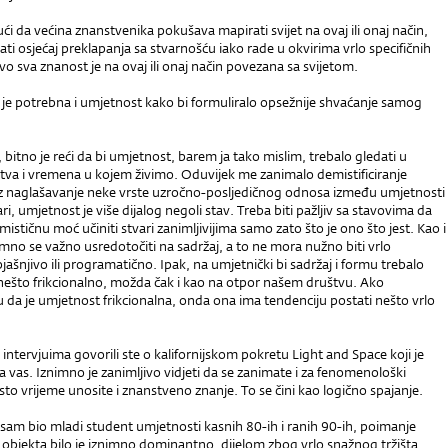
i da većina znanstvenika pokušava mapirati svijet na ovaj ili onaj način,
mati osjećaj preklapanja sa stvarnošću iako rade u okvirima vrlo specifičnih
o sva znanost je na ovaj ili onaj način povezana sa svijetom.
je potrebna i umjetnost kako bi formuliralo opsežnije shvaćanje samog
 bitno je reći da bi umjetnost, barem ja tako mislim, trebalo gledati u
tva i vremena u kojem živimo. Oduvijek me zanimalo demistificiranje
z naglašavanje neke vrste uzročno-posljedičnog odnosa između umjetnosti
ri, umjetnost je više dijalog negoli stav. Treba biti pažljiv sa stavovima da
ističnu moć učiniti stvari zanimljivijima samo zato što je ono što jest. Kao i
imno se važno usredotočiti na sadržaj, a to ne mora nužno biti vrlo
objašnjivo ili programatično. Ipak, na umjetnički bi sadržaj i formu trebalo
 nešto frikcionalno, možda čak i kao na otpor našem društvu. Ako
ju da je umjetnost frikcionalna, onda ona ima tendenciju postati nešto vrlo
ntervjuima govorili ste o kalifornijskom pokretu Light and Space koji je
a vas. Iznimno je zanimljivo vidjeti da se zanimate i za fenomenološki
isto vrijeme unosite i znanstveno znanje. To se čini kao logično spajanje.
am bio mladi student umjetnosti kasnih 80-ih i ranih 90-ih, poimanje
objekta bilo je iznimno dominantno, dijelom zbog vrlo snažnog tržišta