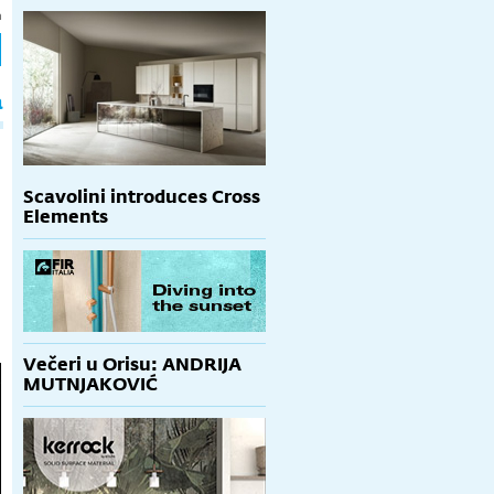
h
a
Scavolini introduces Cross
Elements
Večeri u Orisu: ANDRIJA
MUTNJAKOVIĆ