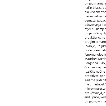
umjetninama, no
način bila zaro
bio vrlo skept
našao veliko na
dematerijalizac
oduzimanja kon
htjeli su usmje
umjetničkog dje
proaktivno, ne
drugim temama 
Irwin je, uz lj
počeo zanimati
fenomenologije 
Mauricea Merle
Bergsona. Bilo 
čitati na najman
različite način
propitivati odn
Kad me ljudi pi
me umjetnost,’
mjerom precizno
proučavanja je
and Space, velik
umjetnici – ima 