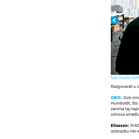
foto Studio Olaf
Razgovarali u s
ORIS:
Dok smo n
Humboldt, što j
zanima taj napr
odnosa između 
Eliasson:
Prili
izobrazbu niti 