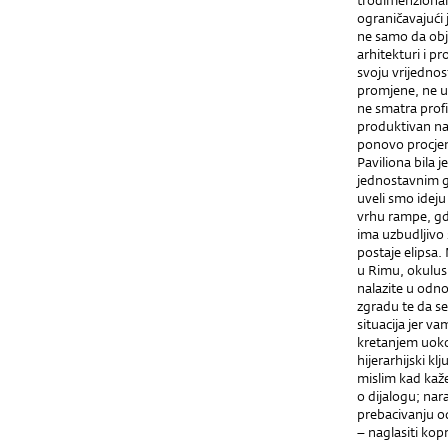
trodimenzional
ograničavajući 
ne samo da obj
arhitekturi i p
svoju vrijednos
promjene, ne uk
ne smatra prof
produktivan nač
ponovo procjen
Paviliona bila j
jednostavnim ge
uveli smo ideju
vrhu rampe, gd
ima uzbudljivo 
postaje elipsa.
u Rimu, okulus 
nalazite u odno
zgradu te da se
situacija jer v
kretanjem uoko
hijerarhijski kl
mislim kad kaž
o dijalogu; nar
prebacivanju od
– naglasiti kop