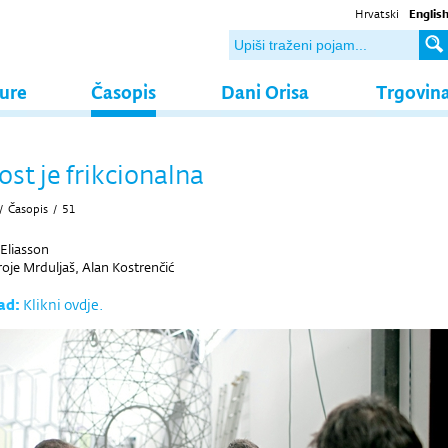
Hrvatski
Englis
ture
Časopis
Dani Orisa
Trgovin
st je frikcionalna
/
Časopis
/
51
Eliasson
je Mrduljaš, Alan Kostrenčić
ad:
Klikni ovdje.