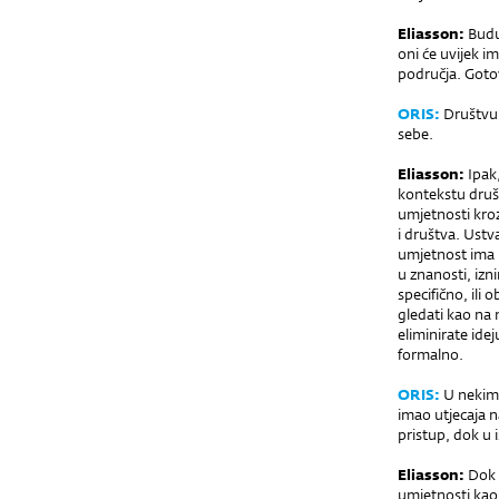
Eliasson:
Buduć
oni će uvijek i
područja. Gotov
ORIS:
Društvu 
sebe.
Eliasson:
Ipak,
kontekstu druš
umjetnosti kro
i društva. Ustva
umjetnost ima m
u znanosti, izn
specifično, ili 
gledati kao na
eliminirate ide
formalno.
ORIS:
U nekim i
imao utjecaja n
pristup, dok u 
Eliasson:
Dok s
umjetnosti kao 