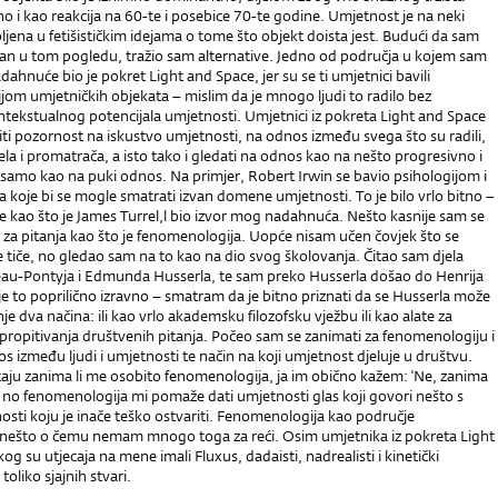
 i kao reakcija na 60-te i posebice 70-te godine. Umjetnost je na neki
bljena u fetišističkim idejama o tome što objekt doista jest. Budući da sam
ičan u tom pogledu, tražio sam alternative. Jedno od područja u kojem sam
dahnuće bio je pokret Light and Space, jer su se ti umjetnici bavili
ijom umjetničkih objekata – mislim da je mnogo ljudi to radilo bez
tekstualnog potencijala umjetnosti. Umjetnici iz pokreta Light and Space
riti pozornost na iskustvo umjetnosti, na odnos između svega što su radili,
la i promatrača, a isto tako i gledati na odnos kao na nešto progresivno i
 samo kao na puki odnos. Na primjer, Robert Irwin se bavio psihologijom i
koje bi se mogle smatrati izvan domene umjetnosti. To je bilo vrlo bitno –
ude kao što je James Turrel,l bio izvor mog nadahnuća. Nešto kasnije sam se
 za pitanja kao što je fenomenologija. Uopće nisam učen čovjek što se
tiče, no gledao sam na to kao na dio svog školovanja. Čitao sam djela
au-Pontyja i Edmunda Husserla, te sam preko Husserla došao do Henrija
je to poprilično izravno – smatram da je bitno priznati da se Husserla može
je dva načina: ili kao vrlo akademsku filozofsku vježbu ili kao alate za
e propitivanja društvenih pitanja. Počeo sam se zanimati za fenomenologiju i
os između ljudi i umjetnosti te način na koji umjetnost djeluje u društvu.
taju zanima li me osobito fenomenologija, ja im obično kažem: ‘Ne, zanima
 no fenomenologija mi pomaže dati umjetnosti glas koji govori nešto s
sti koju je inače teško ostvariti. Fenomenologija kao područje
 nešto o čemu nemam mnogo toga za reći. Osim umjetnika iz pokreta Light
og su utjecaja na mene imali Fluxus, dadaisti, nadrealisti i kinetički
toliko sjajnih stvari.