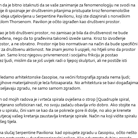
da je bitno istaknuti da se vaše zanimanje za fenomenologiju ne svodi na
ije ili spoznaje jer društvenim pitanjima pristupate kroz fenomenološke
ideja utjelovljena u Serpentine Pavilionu, koji ste dizajnirali s norveškim
ilom Thorsenom. Pavilion je očito izgrađen kao društveni prostor.
ao je biti društveni prostor, no zamisao je bila da društvenost ne bude
đena, nego da to građevina takoreći izvede sama. Kroz to izvođenje
rostor, a ne obratno. Prostor nije bio normativan na način da bude specifični
r za društvenu aktivnost. Ne znam jesmo li uspjeli, no htjeli smo da prostor
an. Samo kroz njegovu privremenost i socijalnu frikciju je postao
 ljudi, mislim da se još uvijek radi o lijepoj skulpturi, ali ne postiže isti
edamo arhitektonske časopise, na većini fotografija zgrada nema ljudi;
njihove materijalnosti je leća fotoaparata. No arhitektura se bavi događajima
 naseljavaju zgradu, ne samo samom zgradom.
 od mojih radova je i vrteća spirala ovješena o strop [Quadruple spiral,
etjerano sofisticiran rad, no svoju zadaću obavlja vrlo dobro. Ako stojite na
 u spiralu, čini vam se kao da se pokreće gore ili dolje, no ako je krenete
ki utjecaj vašeg kretanja zaustavlja kretanje spirale. Način na koji vidite spiralu
šeg tijela.
a slučaj Serpentine Paviliona: kad opisujete zgradu u časopisu, očito nešto