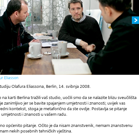
ur Eliasson
tudiju Olafura Eliassona, Berlin, 14. svibnja 2008.
a karti Berlina tražili vaš studio, uočili smo da se nalazite blizu sveučilišta
e zanimljivo jer se bavite spajanjem umjetnosti i znanosti; uvijek vas
edni kontekst, stoga je metaforično da ste ovdje. Postavlja se pitanje
umjetnosti i znanosti u vašem radu.
čno općenito pitanje. Očito je da nisam znanstvenik, nemam znanstvenu
imam nekih posebnih tehničkih vještina.