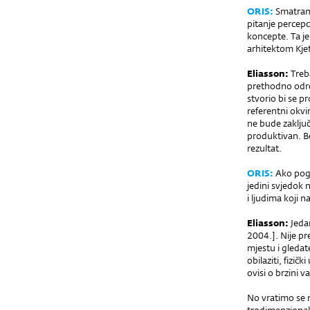
ORIS:
Smatram 
pitanje percepc
koncepte. Ta je 
arhitektom Kjet
Eliasson:
Treb
prethodno odre
stvorio bi se p
referentni okvi
ne bude zaključ
produktivan. Bez
rezultat.
ORIS:
Ako pogl
jedini svjedok 
i ljudima koji
Eliasson:
Jedan
2004.]. Nije pr
mjestu i gledate
obilaziti, fizič
ovisi o brzini va
No vratimo se n