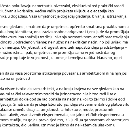
i često pokušavaju nametnuti univerzalni, ekskluzivni red praktički radeći
jučivanja korisnika. Većina vaših projekata uključuje gledatelja kao
ika u događaju. Vaša umjetnost je događaj gledanja, bivanja i istraživanja.
jesno gledano, smatram da je umjetnost općenito smatrana proaktivnom u
idualnog identiteta; ona izaziva osobne odgovore i tjera ljude da promišljaju
rhitektura ima snažniju tradiciju bivanja normativnom jer teži predstavljanju
ednosti u određeno vrijeme; ne nužno na nekritičan način, no još uvijek ima
 dimenziju. Umjetnost, s druge strane, želi napustiti ideju predstavljanja –
e nužno istina. Ipak, umjetnost ne promišlja samo vrijednosti danog
dije propituje te vrijednosti; u tome je temeljna razlika. Naravno, opet
li da su vaša prostorna istraživanja povezana s arhitekturom ili na njih još
 kao na umjetnost?
da nisam tvrdio da sam arhitekt, a na kraju krajeva na sve gledam kao na
s mi se čini relevantnim tvrditi da jednostavno nije bitno radi li se o
o arhitekturi dokle god se rad ponaša na način na koji to želimo i dokle god
utjecaja. Smatram da je ideja laboratorija, ideja eksperimentalnog platoa vrl
lazi se između dizajna, umjetnosti, arhitekture, mode, prostornih
kao takvih, znanstvenih eksperimenata, socijalno-etičkih eksperimenata...
mom studiju, tu gdje upravo sjedimo, 35 ljudi. Ja ga smatram laboratorijem
eg konteksta, dio Berlina. Iznimno je bitno da ne kažem da ulaskom u