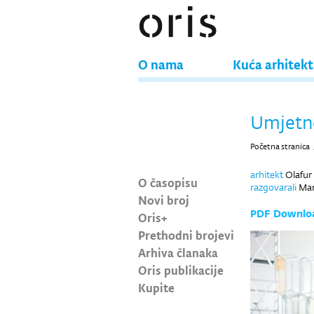
O nama
Kuća arhitek
Umjetno
Početna stranica
arhitekt
Olafur 
O časopisu
razgovarali
Maro
Novi broj
PDF Downlo
Oris+
Prethodni brojevi
Arhiva članaka
Oris publikacije
Kupite