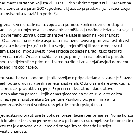
eriment Marathon koji ste vi i Hans Ulrich Obrist organizirali u Serpentine
nu u Londonu u jesen 2007. godine, uključivao je predavanja i prezentacije
 znanstvenika iz različitih područja.
i znanstvenici rade na razvoju alata pomoću kojih možemo pristupiti
kao u svijetu umjetnosti, znanstvenici osmišljavaju načine gledanja na svijet i
povremeno uzima u obzir znanstvene alate ili način na koji znanost
i. Ova tema ima nekoliko aspekata i, naravno, ovisi o grani znanosti ili vrsti
ekta o kojem je riječ. U biti, u svojoj umjetničkoj ili prostornoj praksi
im alate koji mogu uvesti nove kritičke poglede na rad i tako testirati
tvena načela. Ona se možda ne mogu primijeniti na holističku prirodu
mogu se djelomično primijeniti samo na dio pitanja pojačavajući određenu
ređeno kritičko načelo.
t Marathona u Londonu je bila razvijanje pripovijedanja; stvaranje čitavog
 jednog za drugim, više ili manje znanstvenih. Otkrio sam da je sveukupna
oga proizlazi produktivna, jer je Experiment Marathon dao gotovo
jam o alatima pomoću kojih danas gledamo na svijet. Bilo je to doista
k, razmjer znanstvenika u Serpentine Pavilionu bio je minimalan u
jem znanstvenih disciplina u svijetu. Mikroskopski, doista.
o jednostavno pratiti sve te pokuse, prezentacije i performanse. No na koncu
k bilo silno intenzivno jer ne morate u potpunosti razumjeti sve te koncepte i
rezultat je osnovna ideja i pregled onoga što se događa i u svijetu
vijetu znanosti.