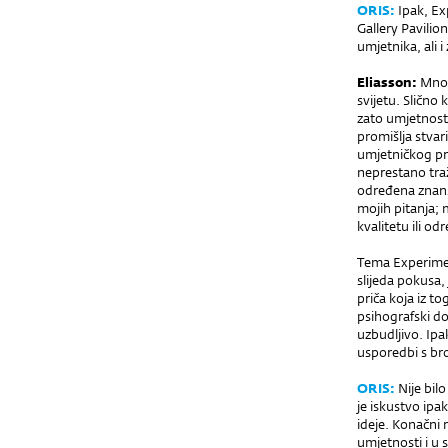
ORIS:
Ipak, Exp
Gallery Pavilio
umjetnika, ali i
Eliasson:
Mnog
svijetu. Slično 
zato umjetnost 
promišlja stvar
umjetničkog proj
neprestano traž
određena znans
mojih pitanja; 
kvalitetu ili od
Tema Experimen
slijeda pokusa,
priča koja iz t
psihografski do
uzbudljivo. Ipa
usporedbi s bro
ORIS:
Nije bil
je iskustvo ipa
ideje. Konačni 
umjetnosti i u s