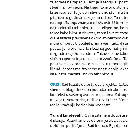
za zgrade na zapadu. Tako je u teoriji, ali pos
stvari na nov način. Na kraju, to je ono što je
krize resursa. To je definitivno ono što mi u 
pitanjem u godinama koje predstoje. Trenutno
nadograđivanju znanja o održivosti. U tom 
najmoderniju tehnologiju u inteligentnoj kom
tome kako iskoristiti vjetar, teren i sve te stva
čija je fasada prekrivena okruglim čeličnim cij
mora omogućiti pogled prema van, tako da se
postavljene prema vrlo složenoj geometriji 
iz zgrade i svje­žom vodom. Takav sustav takođ
složena geometrija objasni proizvođačima. Tak
pozitivan stav prema tom aspektu tehnologije;
ili budućnost time što ćemo nositi deblje jakn
više instrumenata i novih tehnologija.
ORIS:
Kad kažete da se ta dva projekta, Gatewa
sheme, obloge ili sklopa po­dudarnih okolnosti,
kontekst u vašim glavnim projektima. S druge
muzeja u New Yorku, radi se o vrlo specifičn
radi o vraćanju korijenima Snøhette.
Tarald Lundevall:
Ovim pitanjem dotičete se j
diskusija. Razvili smo se do te mjere da sad
različitim područjima. Radili smo u Egiptu, p