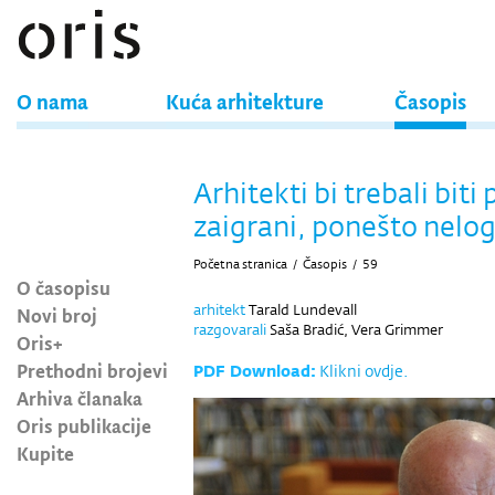
O nama
Kuća arhitekture
Časopis
Arhitekti bi trebali biti
zaigrani, ponešto nelog
Početna stranica
/
Časopis
/
59
O časopisu
arhitekt
Tarald Lundevall
Novi broj
razgovarali
Saša Bradić, Vera Grimmer
Oris+
Prethodni brojevi
PDF Download:
Klikni ovdje.
Arhiva članaka
Oris publikacije
Kupite