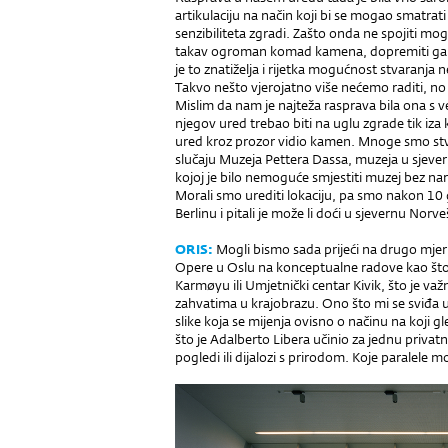
artikulaciju na način koji bi se mogao smatr
senzibiliteta zgradi. Zašto onda ne spojiti mogu
takav ogroman komad kamena, dop­remiti ga i in
je to znatiželja i rijetka mogućnost stvaranja
Takvo nešto vjerojatno više nećemo raditi, no
Mislim da nam je najteža rasprava bila ona s 
njegov ured trebao biti na uglu zgrade tik iza
ured kroz prozor vidio kamen. Mnoge smo stvar
slučaju Muzeja Pettera Dassa, muzeja u sjevern
kojoj je bilo nemoguće smjestiti muzej bez nar
Morali smo urediti lokaciju, pa smo nakon 10 g
Berlinu i pitali je može li doći u sjevernu Norve
ORIS:
Mogli bismo sada prijeći na drugo mjeri
Opere u Oslu na kon­cep­tualne radove kao što
Karmøyu ili Umjetnički centar Kivik, što je va
zahvatima u krajobrazu. Ono što mi se sviđa u 
slike koja se mijenja ovisno o načinu na koji gle
što je Adalberto Libera učinio za jednu privatn
pogledi ili dijalozi s prirodom. Koje paralele 