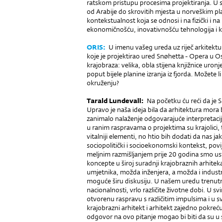
ratskom pristupu pro­cesima projektiranja. U svo
od Arabije do skrovitih mjesta u norveškim pl
kontekstualnost koja se odnosi i na fizički i n
ekonomičnošću, inovativnošću teh­nologija i k
ORIS:
U imenu vašeg ureda uz riječ arkitektur 
koje je projektirao ured Snøhetta - Opera u Oslu
krajobraza: velika, obla stijena knjižnice uro
poput bijele planine izranja iz fjorda. Možete
okruženju?
Tarald Lundevall:
Na početku ću reći da je 
Upravo je naša ideja bila da arhitektura mora
zanimalo nalaženje odgovarajuće interpretaci
u ranim raspravama o projektima su krajolici, tj
vitalniji elementi, no htio bih dodati da nas jak
sociopolitički i socioekonomski kontekst, povij
melj­nim razmišljanjem prije 20 godina smo ust
koncepte u široj suradnji krajobraznih arhitekat
umjetnika, možda inženjera, a možda i industrij
moguće širu diskusiju. U našem uredu trenutno
nacionalnosti, vrlo različite životne dobi. U 
otvorenu raspravu s različitim impulsima i u sv
krajobrazni arhitekt i arhitekt zajedno pok­re
odgovor na ovo pitanje mogao bi biti da su u