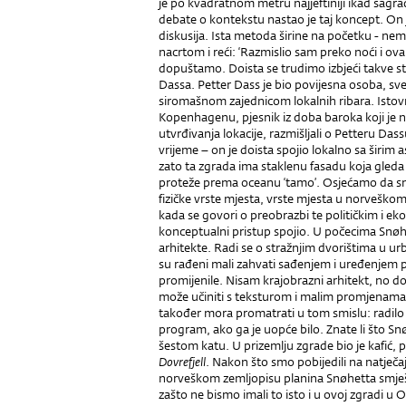
je po kvadratnom metru najjeftiniji ikad sagra
debate o kontekstu nastao je taj koncept. On j
diskusija. Ista metoda širine na početku - nem
nacrtom i reći: ‘Razmislio sam preko noći i ova
dopuštamo. Doista se trudimo izbjeći takve st
Dassa. Petter Dass je bio povijesna osoba, svećen
siromašnom zajednicom lokalnih ribara. Istov
Kopenhagenu, pjesnik iz doba baroka koji je n
utvrđivanja lokacije, razmišljali o Petteru Dass
vrijeme – on je doista spojio lokalno sa širim
zato ta zgrada ima staklenu fasadu koja gleda 
proteže prema oceanu ‘tamo’. Osjećamo da sm
fizičke vrste mjesta, vrste mjesta u norveško
kada se govori o preobrazbi te političkim i 
konceptualni pristup spojio. U počecima Snøh
arhitekte. Radi se o stražnjim dvorištima u u
su rađeni mali zahvati sađenjem i uređenjem 
promijenile. Nisam krajobrazni arhitekt, no d
može učiniti s teksturom i malim promjenama 
također mora promatrati u tom smislu: radi­lo
program, ako ga je uopće bilo. Znate li što Snø
šestom katu. U prizemlju zgrade bio je kafić, p
Dovrefjell
. Nakon što smo pobijedili na natječaj
norveškom zemljopisu planina Snøhetta smješt
zašto ne bismo imali to isto i u ovoj zgradi u O