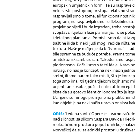
europskih umjetničkih formi. Te su rasprave do
neke vrste postupnog pristupa relativno stra
raspravljali smo o tome, ali funkcionalnost nik
program, no rasp­ravljali smo i o fleksibilnosti
projekt pobijedi i bude izgrađen, treba post
svojstava i tijekom faze planiranja. To se pok
i detaljnog planiranja. Pomislili smo da bi ta
baštine ili da bi neki ljudi mogli reći da ništa ne
tektura. Naše je mišljenje da bi ‘tvornica’ – radi
bile spremne za buduće potrebe. Prema tome, 
arhitektonski ambiciozan. Također smo rasprav
plodonosno. Počeli smo s te tri ideje. Naravno
natrag, no naš je koncept na neki način jedno
sretni, ili smo barem tako mislili, što je koncep
toga smo imali tri tjedna tijekom kojih smo mi k
orijentirane osobe, počeli finalizirati koncept. 
biste da su gotovo identični onome što je izg
Učinjene su mnoge promjene na praktičnim stva
kao objekt je na neki način upravo onakva kak
ORIS:
‘Ledena santa’ Opere je stvarno začudna
naći sličnosti sa slikom Caspara Davida Friedr
mok­ratičnom prostoru poput onih koje nalazimo
Norveškoj da su zajednički prostori u društve