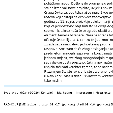
političkom nivou. Došlo je do promjena u po
stalno izrađivali nove projekte, uvijek s novim
Craiga Dykersa, voditelja našeg njujorškog
radova koji pružaju daleko veće zadovoljstvo.
godina od 11. rujna, projekt je daleko manji i s
koja će jednostavno objasniti što se ovdje do­g
spomenik, a kroz našu će se zgradu ulaziti u 
elementi temelja blizanaca. Naša će zgrada biti
očekuje šest milijuna. U centru će ljudi moći ne
zgrada sada ima daleko jednostavniji program
rasprave. Smatram da će zbog neslaganja oko 
predmetom mnogih rasprava na koncu imati ko
jednom smjeru, sve zbog mnogobrojnih rasprav
sada djeluje dosta precizno, čak na neki način
uspjela sačuvati karakter zgrade, te se nadam 
Razumijem što ste rekli, vrlo ste otvoreno rek
u New Yorku više u skladu s vlastitom konteks
tako mislim.
Sva prava pridržana ©2026 |
Kontakti
|
Marketing
|
Impressum
|
Newsletter
RADNO VRIJEME: Izložbeni prostor: 09h-17h (pon-pet) | Uredi: 09h-16h (pon-pet) Bi