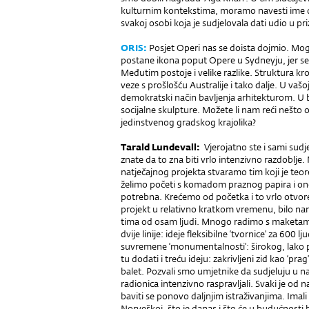
kulturnim kontekstima, moramo navesti ime d
svakoj osobi koja je sudjelovala dati udio u pr
ORIS:
Posjet Operi nas se doista dojmio. Mog
postane ikona poput Opere u Sydneyju, jer se nal
Međutim postoje i velike razlike. Struktura kro
veze s prošlošću Australije i tako dalje. U vašo
demokratski način bavljenja arhitekturom. U bi
socijalne skulpture. Možete li nam reći nešto
jedinstvenog grads­kog krajolika?
Tarald Lundevall:
Vjerojatno ste i sami sudj
znate da to zna biti vrlo intenzivno razdoblje
natječajnog projekta stvaramo tim koji je teo­
želimo početi s komadom praznog papira i onda
potrebna. Krećemo od početka i to vrlo otvore
projekt u relativno kratkom vremenu, bilo na
tima od osam ljudi. Mnogo radimo s maketama
dvije linije: ideje fleksibilne ‘tvor­nice’ za 600 l
suvremene ‘monumentalnosti’: širokog, lako 
tu dodati i treću ideju: zakrivljeni zid kao ‘p
balet. Pozvali smo umjetnike da sudjeluju u 
radionica intenzivno raspravljali. Svaki je od na
baviti se ponovo daljnjim istraživanjima. Imali
Norveškoj, što je danas i što će u budućnosti 