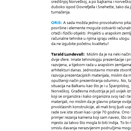
središnjoj Norveškoj, a po bajkama i norveškoj m
duboko ispod Dovrefjella i Snøhette, tako da
tumačenja.
ORIS:
A sada možda jedno provokativno pitanj
površine i elemente moguće ostvariti računal
crteži i fizički objekti. Projekti u arapskim z
računalne tehnike u njima igraju veliku ulogu
da ne izgubite početnu kvalitetu?
Tarald Lundevall:
Mislim da je na neki način 
dvije sfere. Imate tehnologiju prezentacije i p
razvijena, a tijekom rada u arapskim zemljama
arhitekturi danas. Jednostavno morate stvoriti 
razvoja prezentacijskih materijala, mislim da 
opušteniji način prezentiranja odumiru. No, tak
situacija na Balkanu kao što je i u Španjolskoj
Norveškoj. Građevna in­dustrija je još uvijek 
koji se organizira i kako organizira svoj rad i 
materijali, no mislim da je glavno pitanje ovd
prvoklasnih konstrukcije, ali mali broj ljudi us
rade sve iste stvari kao i prije 70 godina. Ono 
primjer rezanja kamena koji sam naveo, što o
mjesto za takvo što mogla bi biti Indija. To bi 
smislu davanja nerazvijenim područjima mogu