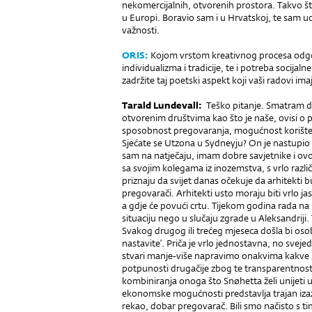
nekomercijalnih, otvorenih prostora. Takvo št
u Europi. Boravio sam i u Hrvatskoj, te sam uo
važnosti.
ORIS:
Kojom vrstom kreativnog procesa odgov
individualizma i tradicije, te i potreba socijal
zadržite taj poetski aspekt koji vaši radovi im
Tarald Lundevall:
Teško pitanje. Smatram da
otvorenim društvima kao što je naše, ovisi o p
sposobnost pregovaranja, mogućnost korište
Sjećate se Utzona u Syd­neyju? On je nastupio 
sam na natječaju, imam dobre savjetnike i ovo
sa svojim kolegama iz inozemstva, s vrlo različ
priznaju da svijet danas očekuje da arhitekti b
pregovarači. Arhitekti usto moraju biti vrlo ja
a gdje će povući crtu. Tijekom godina rada n
situaciju nego u slučaju zgrade u Aleksandriji
Svakog drugog ili trećeg mjeseca došla bi osoba
nastavite’. Priča je vrlo jednostavna, no sve
stvari ma­nje-više napravimo onakvima kakve sm
potpunosti drugačije zbog te transparentnost
kombiniranja onoga što Snøhetta želi unijeti u
ekonomske mogućnosti predstavlja trajan izazo
rekao, dobar pregovarač. Bili smo načisto s tim