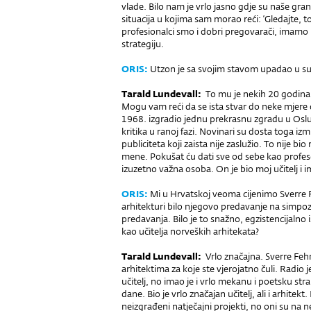
vlade. Bilo nam je vrlo jasno gdje su naše gr
si­tuacija u kojima sam morao reći: ‘Gledajte,
profesionalci smo i dobri pre­govarači, imamo 
strategiju.
ORIS:
Utzon je sa svojim stavom upadao u s
Tarald Lundevall:
To mu je nekih 20 godina 
Mogu vam reći da se ista stvar do neke mjere 
1968. izgradio jednu prekrasnu zgradu u Oslu.
kritika u ranoj fazi. Novinari su dosta toga iz
publiciteta koji zaista nije zaslužio. To nije bio
mene. Pokušat ću dati sve od sebe kao profeso
izuzetno važna osoba. On je bio moj učitelj i 
ORIS:
Mi u Hrvatskoj veoma cijenimo Sverre F
arhitekturi bilo njegovo pre­davanje na simpozi
predavanja. Bilo je to snažno, egzistencijalno
kao učitelja norveških arhitekata?
Tarald Lundevall:
Vrlo značajna. Sverre Fehn
arhitektima za koje ste vjerojatno čuli. Radio j
učitelj, no imao je i vrlo mekanu i poetsku str
dane. Bio je vrlo zna­čajan učitelj, ali i arhitek
neizgrađeni natječajni projekti, no oni su na n