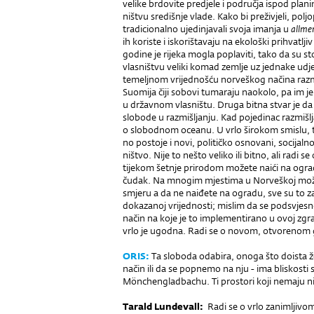
velike brdovite predjele i pod­ručja ispod plani
ništvu središnje vlade. Kako bi preživjeli, po
tradicionalno ujedinjavali svoja imanja u
allme
ih koriste i iskorištavaju na ekološki prihvatlj
godine je rijeka mogla poplaviti, tako da su s
vlasništvu veliki komad zemlje uz jednake udj
temeljnom vrijednošću norveškog načina raz­mi
Suomija čiji sobovi tumaraju naokolo, pa im j
u državnom vlasništu. Druga bitna stvar je da 
slobode u razmišljanju. Kad pojedinac razmišl
o slobodnom oceanu. U vrlo širokom smislu, t
no postoje i novi, političko osnovani, socijal
ništvo. Nije to nešto veliko ili bitno, ali radi 
tijekom šetnje prirodom možete naići na ogradu
čudak. Na mnogim mjestima u Norveškoj možet
smjeru a da ne naiđete na ogradu, sve su to za
dokazanoj vrijednosti; mislim da se podsvje
način na koje je to implementirano u ovoj zgr
vrlo je ugodna. Radi se o novom, otvorenom g
ORIS:
Ta sloboda odabira, onoga što doista žel
način ili da se popnemo na nju - ima bliskosti
Mönchengladbachu. Ti prostori koji nemaju nik
Tarald Lundevall:
Radi se o vrlo zanimljivom 