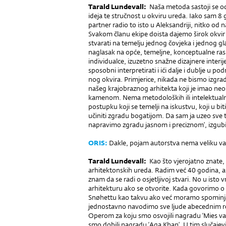
Tarald Lundevall:
Naša me­toda sastoji se o
ideja te stručnost u okviru ureda. Iako sam 8 
partner radio to isto u Aleksandriji, nitko od 
Svakom članu ekipe doista dajemo širok okvir
stvarati na temelju jednog čovjeka i jednog gl
naglasak na opće, temeljne, konceptualne ra
individualce, izuzetno snažne dizajnere interije
sposobni interpretirati i ići dalje i dublje u po
nog okvira. Primjerice, nikada ne bismo izgradi
našeg krajobraznog arhitekta koji je imao ne
kamenom. Nema metodoloških ili intelektualno
postupku koji se temelji na is­kustvu, koji u bit
učiniti zgradu bogatijom. Da sam ja uzeo sve te
napravimo zgradu jasnom i preciznom’, izgubil
ORIS:
Dakle, pojam autorstva nema veliku važ
Tarald Lundevall:
Kao što vje­rojatno znate, 
arhitektonskih ureda. Radim već 40 godina, a
znam da se radi o osjetljivoj stvari. No u isto 
arhi­tekturu ako se otvorite. Kada govorimo o
Snøhettu kao takvu ako već moramo spominjati 
jed­nostavno navodimo sve ljude abecednim 
Operom za koju smo osvojili nagradu ‘Mies van
smo dobili nagradu ‘Aga Khan’. U tim slučajevi