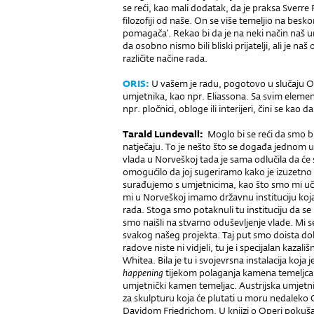
se reći, kao mali dodatak, da je praksa Sverre
filozofiji od naše. On se više temeljio na be
pomagača’. Rekao bi da je na neki način naš 
da osobno nismo bili bliski prijatelji, ali je na
različite načine rada.
ORIS:
U vašem je radu, pogotovo u slučaju Op
umjetnika, kao npr. Eliassona. Sa svim element
npr. pločnici, obloge ili interijeri, čini se ka
Tarald Lundevall:
Moglo bi se reći da smo bi
natječaju. To je nešto što se događa jednom u 
vlada u Norveškoj tada je sama odlučila da će 
omogućilo da joj sugeriramo kako je izuzetno b
surađujemo s umjetnicima, kao što smo mi učinil
mi u Norveškoj imamo državnu instituciju ko
rada. Stoga smo potaknuli tu instituciju da s
smo naišli na stvarno oduševljenje vlade. Mi se
svakog našeg projekta. Taj put smo doista do
radove niste ni vidjeli, tu je i specijalan kazališ
Whitea. Bila je tu i svojevrsna instalacija koja 
happening
tijekom polaganja kamena temeljca n
umjetnički kamen temeljac. Austrijska umjetnic
za skulpturu koja će plutati u moru nedalek
Davidom Friedrichom. U knjizi o Operi pokušao 