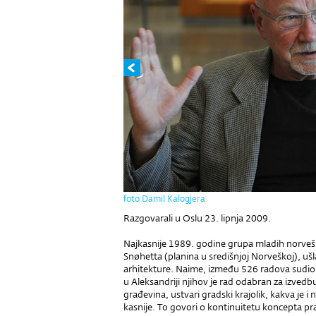
foto Damil Kalogjera
Razgovarali u Oslu 23. lipnja 2009.
Najkasnije 1989. godine grupa mladih norveš
Snøhetta (planina u središnjoj Nor­veškoj), uš
arhi­tek­ture. Naime, između 526 radova sudio
u Aleksandriji njihov je rad odab­ran za izvedb
gra­đevina, ustvari gradski krajolik, kakva je
kasnije. To govori o kontinuitetu koncepta pra