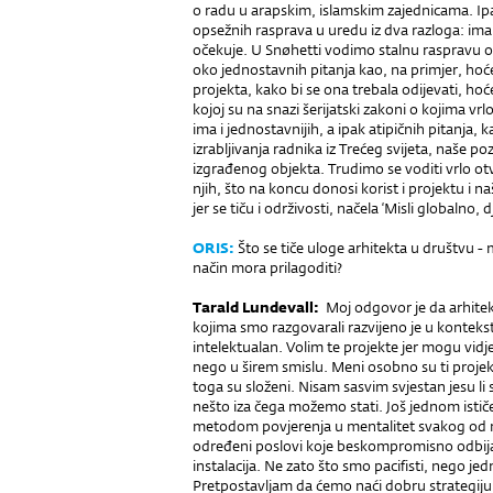
o radu u arapskim, islamskim zajednicama. I
opsežnih rasprava u uredu iz dva razloga: imam
očekuje. U Snøhetti vodimo stalnu raspravu o et
oko jednostavnih pitanja kao, na primjer, hoće
projekta, kako bi se ona trebala odijevati, hoć
kojoj su na snazi šerijatski zakoni o kojima vrl
ima i jednostavnijih, a ipak atipičnih pitanja, 
izrabljivanja radnika iz Trećeg svijeta, naše p
izgrađenog objekta. Trudimo se voditi vrlo ot
njih, što na koncu donosi korist i projektu i n
jer se tiču i održivosti, načela ‘Misli globalno, d
ORIS:
Što se tiče uloge arhitekta u društvu - m
način mora prilagoditi?
Tarald Lundevall:
Moj odgovor je da arhitek
kojima smo razgovarali razvijeno je u konteks
intelektualan. Volim te projekte jer mogu vidj
nego u širem smislu. Meni osobno su ti projekt
toga su složeni. Nisam sasvim svjestan jesu li 
nešto iza čega možemo stati. Još jednom istič
metodom povjerenja u mentalitet svakog od 
određeni poslovi koje beskompromisno odbijam
instalacija. Ne zato što smo pacifisti, nego j
Pretpostavljam da ćemo naći dobru strategiju