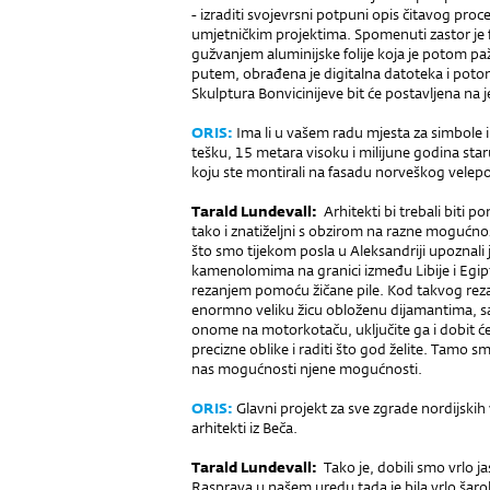
- izraditi svojevrsni potpuni opis čitavog proces
umjetničkim projektima. Spomenuti zastor je f
gužvanjem aluminijske folije koja je potom paž
putem, obrađena je digitalna datoteka i potom 
Skulptura Bonvicinijeve bit će postavljena na j
ORIS:
Ima li u vašem radu mjesta za simbole i
tešku, 15 metara visoku i milijune go­dina star
koju ste montirali na fasadu norveškog velepo
Tarald Lundevall:
Arhitekti bi trebali biti p
tako i znatiželjni s obzirom na razne mogućnos
što smo tijekom posla u Aleksandriji upoznali 
kamenolomima na granici između Libije i Egipt
rezanjem pomoću žičane pile. Kod takvog rezan
enormno veliku žicu obloženu dijamantima, sasta
onome na motorkotaču, uključite ga i dobit ćet
precizne oblike i raditi što god želite. Tamo 
nas mogućnosti njene mogućnosti.
ORIS:
Glavni projekt za sve zgrade nordijskih 
arhitekti iz Beča.
Tarald Lundevall:
Tako je, dobili smo vrlo j
Rasprava u našem uredu tada je bila vrlo šarol