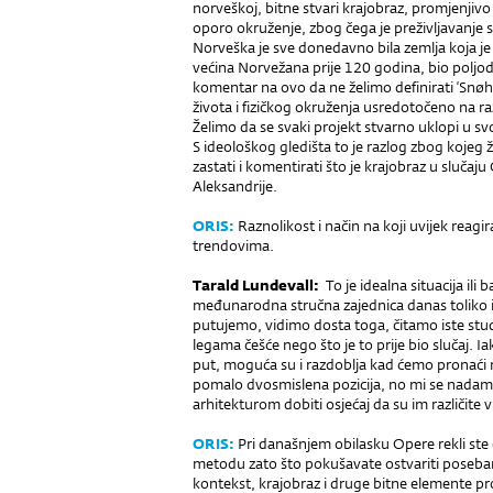
norveškoj, bitne stvari krajobraz, promjenjivo
oporo okruženje, zbog čega je preživljavanje s
Norveška je sve donedavno bila zemlja koja je k
većina Norvežana prije 120 go­dina, bio poljodj
komentar na ovo da ne želimo definirati ‘Snøhett
života i fizičkog okruženja usredotočeno na ra
Želimo da se svaki projekt stvarno uklopi u s
S ideološkog gledišta to je razlog zbog kojeg ž
zastati i komentirati što je krajobraz u slučaju
Aleksandrije.
ORIS:
Raznolikost i način na koji uvijek reagi
trendovima.
Tarald Lundevall:
To je idealna situacija ili
međunarodna stručna zajednica danas toliko i
putujemo, vidimo dosta toga, čitamo iste studij
legama češće nego što je to prije bio slučaj. Ia
put, moguća su i razdoblja kad ćemo pronaći
pomalo dvosmislena pozicija, no mi se nadamo
arhitekturom dobiti osjećaj da su im različite 
ORIS:
Pri današnjem obilasku Opere rekli ste 
metodu zato što pokušavate ost­variti poseba
kontekst, krajobraz i druge bitne elemente pro