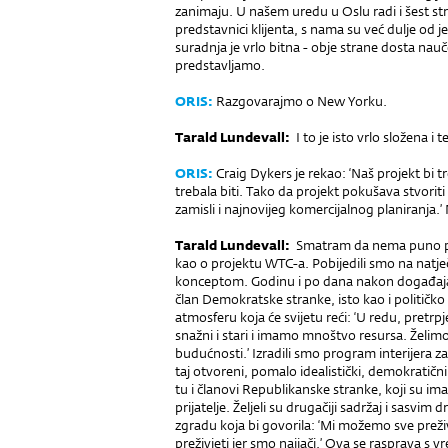
zanimaju. U našem uredu u Oslu radi i šest str
predstavnici klijenta, s nama su već dulje od
suradnja je vrlo bitna - obje strane dosta nauč
predstavljamo.
ORIS:
Razgovarajmo o New Yorku.
Tarald Lundevall:
I to je isto vrlo složena i t
ORIS:
Craig Dykers je rekao: ‘Naš projekt bi t
trebala biti. Tako da projekt pokušava stvori
zamisli i najnovijeg komercijalnog planiranja.’ N
Tarald Lundevall:
Smatram da nema puno pro
kao o projektu WTC-a. Pobijedili smo na natječ
konceptom. Godinu i po dana nakon događaja 
član Demokratske stranke, isto kao i političko
atmosferu koja će svijetu reći: ‘U redu, pretrp
snažni i stari i imamo mnoštvo resursa. Želimo
bu­dućnosti.’ Izradili smo program interijera z
taj otvoreni, pomalo idealistički, demokratični 
tu i članovi Republikanske stranke, koji su imali
prijatelje. Željeli su drugačiji sadržaj i sasvim
zgradu koja bi govorila: ‘Mi možemo sve preživ
preživjeti jer smo najjači.’ Ova se rasprava s